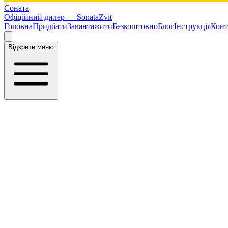
Соната
Офіційний дилер —
SonataZvit
Головна
Придбати
Завантажити
Безкоштовно
Блог
Інструкція
Конт
Відкрити меню