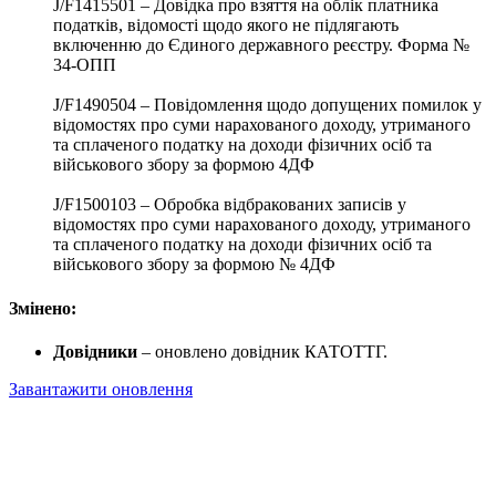
J/F1415501 – Довідка про взяття на облік платника
податків, відомості щодо якого не підлягають
включенню до Єдиного державного реєстру. Форма №
34-ОПП
J/F1490504 – Повідомлення щодо допущених помилок у
відомостях про суми нарахованого доходу, утриманого
та сплаченого податку на доходи фізичних осіб та
військового збору за формою 4ДФ
J/F1500103 – Обробка відбракованих записів у
відомостях про суми нарахованого доходу, утриманого
та сплаченого податку на доходи фізичних осіб та
військового збору за формою № 4ДФ
Змінено:
Довідники
– оновлено довідник КАТОТТГ.
Завантажити оновлення