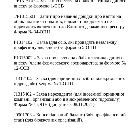
J/F1315102 – Заява про взяття на облік платника єдиного
внеску за формою 1-ЄСВ
J/F1315501 – Запит про надання довідки про взяття на
облік платника податків, відомості щодо якого не
підлягають включенню до Єдиного державного реєстру.
Форма № 34-ОПН
F1314102 – Заява (для осіб, які провадять незалежну
професійну діяльність) за формою 5-ОПП
F1315002 – Заява про взяття на облік платника єдиного
внеску (члена фермерського господарства) за формою №
12-ЄСВ
J1312104 – Заява (для юридичних осіб та відокремлених
підрозділів). Форма № 1-ОПП
J1315402 – Заява нерезидента (для іноземної юридичної
компанії, організації або її відокремленого підрозділу).
Форма № 1-ОПН (доступна з 08.11.2021)
J0901703 – Консолідований баланс (Звіт про фінансовий
стан) (для бюджетних організацій).