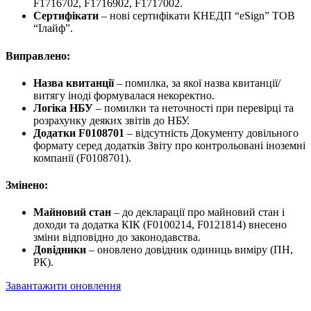
F1716702, F1716902, F1717002.
Сертифікати
– нові сертифікати КНЕДП “eSign” ТОВ
“Ілайф”.
Виправлено:
Назва квитанції
– помилка, за якої назва квитанції/
витягу іноді формувалася некоректно.
Логіка НБУ
– помилки та неточності при перевірці та
розрахунку деяких звітів до НБУ.
Додатки F0108701
– відсутність Документу довільного
формату серед додатків Звіту про контрольовані іноземні
компанії (F0108701).
Змінено:
Майновий стан
– до декларації про майновий стан і
доходи та додатка КІК (F0100214, F0121814) внесено
зміни відповідно до законодавства.
Довідники
– оновлено довідник одиниць виміру (ПН,
РК).
Завантажити оновлення