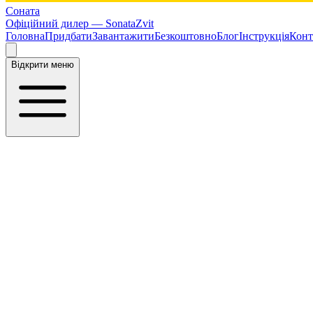
Соната
Офіційний дилер —
SonataZvit
Головна
Придбати
Завантажити
Безкоштовно
Блог
Інструкція
Конт
Відкрити меню