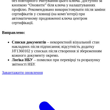
без повторного зчитування цього ключа. Доступно за
кнопкою “Оновити” біля ключа у налаштуваннях
профілю. Рекомендовано використовувати після заміни
сертифікатів у сховищі (на комп’ютері) при
автоматичному продовженні ключа центром
сертифікації.
Виправлено:
Списки документів
– некоректний візуальний стан
накладних після підписання; відсутність додатку
J/F1360102 у списках після створення зі збереженням
кожного документу окремо.
Логіка НБУ
– помилки при перевірці та розрахунку
звітності НБУ.
Завантажити оновлення