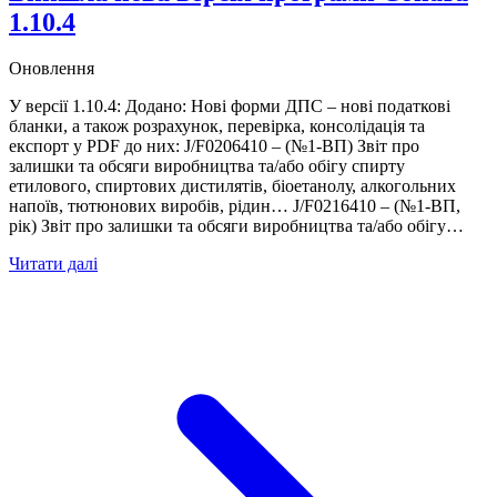
1.10.4
Оновлення
У версії 1.10.4: Додано: Нові форми ДПС – нові податкові
бланки, а також розрахунок, перевірка, консолідація та
експорт у PDF до них: J/F0206410 – (№1-ВП) Звіт про
залишки та обсяги виробництва та/або обігу спирту
етилового, спиртових дистилятів, біоетанолу, алкогольних
напоїв, тютюнових виробів, рідин… J/F0216410 – (№1-ВП,
рік) Звіт про залишки та обсяги виробництва та/або обігу…
Читати далі