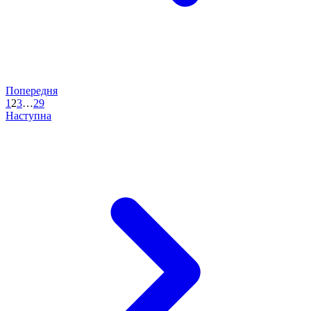
Попередня
1
2
3
…
29
Наступна