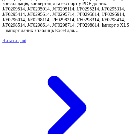
консолідація, конвертація та експорт у PDF до них:
J/F0209514, J/F0295014, J/F0295114, J/F0295214, J/F0295314,
J/F0295414, J/F0295614, J/F0295714, J/F0295814, J/F0295914,
J/F0296014, J/F0298114, J/F0298214, J/F0298314, J/F0298414,
J/F0298514, J/F0298614, J/F0298714, J/F0298814. Імпорт з XLS
– імпорт даних з таблиць Excel для…
Читати далі