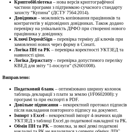
Криптобібліотека
– нова версія криптографічної
частини програми з підтримкою сучасного стандарту
захисту “Купина” (ДСТУ 7564:2014).
Довідники
– можливість копіювання працівників та
контрагентів у відповідних довідниках. Також додано
перевірку на унікальність ДРФО при створенні нового
працівника у довіднику.
Ключі DepositSign
– перевірка терміну дії ключів при
замовленні нових через форму в Сонаті.
Логіка ПН та РК
– перевірка коректності УКТЗЕД та
наявності ціни.
Логіка Держстату
– перевірка допустимого переліку
КВЕД для звіту “1-послуги” (S2601008).
Виправлено:
Податковий бланк
– оптимізовано ширину колонок
таблиць декларації з плати за землю (J/F0602008): у
програмі та при експорті в PDF.
Довільне підписання
– некоректний протокол підписів
після накладання повторного підпису на документ.
Імпорт з Excel
– некоректний імпорт 4-значних кодів
УКТЗЕД з таблиці Excel до податкової накладної та РК.
Обмін ПН та РК
– помилка, за якої деякі податкові
накладні та РК не видалялися з серверу обміну ДПС