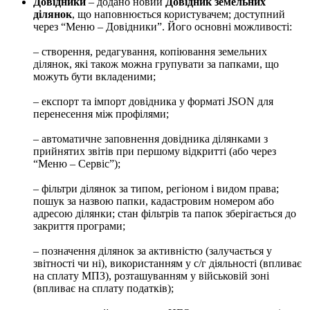
Довідники
– додано новий
Довідник земельних
ділянок
, що наповнюється користувачем; доступний
через “Меню – Довідники”. Його основні можливості:
– створення, редагування, копіювання земельних
ділянок, які також можна групувати за папками, що
можуть бути вкладеними;
– експорт та імпорт довідника у форматі JSON для
перенесення між профілями;
– автоматичне заповнення довідника ділянками з
прийнятих звітів при першому відкритті (або через
“Меню – Сервіс”);
– фільтри ділянок за типом, регіоном і видом права;
пошук за назвою папки, кадастровим номером або
адресою ділянки; стан фільтрів та папок зберігається до
закриття програми;
– позначення ділянок за активністю (залучається у
звітності чи ні), використанням у с/г діяльності (впливає
на сплату МПЗ), розташуванням у військовій зоні
(впливає на сплату податків);