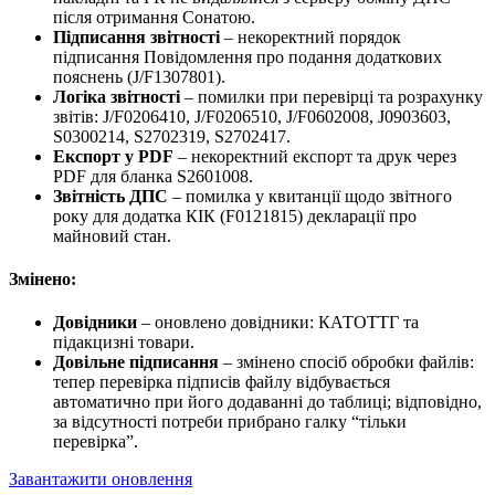
після отримання Сонатою.
Підписання звітності
– некоректний порядок
підписання Повідомлення про подання додаткових
пояснень (J/F1307801).
Логіка звітності
– помилки при перевірці та розрахунку
звітів: J/F0206410, J/F0206510, J/F0602008, J0903603,
S0300214, S2702319, S2702417.
Експорт у PDF
– некоректний експорт та друк через
PDF для бланка S2601008.
Звітність ДПС
– помилка у квитанції щодо звітного
року для додатка КІК (F0121815) декларації про
майновий стан.
Змінено:
Довідники
– оновлено довідники: КАТОТТГ та
підакцизні товари.
Довільне підписання
– змінено спосіб обробки файлів:
тепер перевірка підписів файлу відбувається
автоматично при його додаванні до таблиці; відповідно,
за відсутності потреби прибрано галку “тільки
перевірка”.
Завантажити оновлення