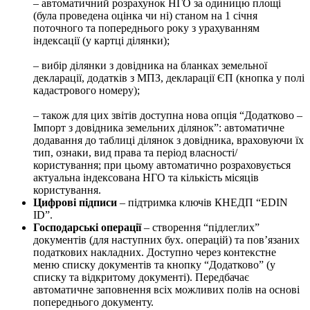
– автоматичний розрахунок НГО за одиницю площі
(була проведена оцінка чи ні) станом на 1 січня
поточного та попереднього року з урахуванням
індексації (у картці ділянки);
– вибір ділянки з довідника на бланках земельної
декларації, додатків з МПЗ, декларації ЄП (кнопка у полі
кадастрового номеру);
– також для цих звітів доступна нова опція “Додатково –
Імпорт з довідника земельних ділянок”: автоматичне
додавання до таблиці ділянок з довідника, враховуючи їх
тип, ознаки, вид права та період власності/
користування; при цьому автоматично розраховується
актуальна індексована НГО та кількість місяців
користування.
Цифрові підписи
– підтримка ключів КНЕДП “EDIN
ID”.
Господарські операції
– створення “підлеглих”
документів (для наступних бух. операцій) та пов’язаних
податкових накладних. Доступно через контекстне
меню списку документів та кнопку “Додатково” (у
списку та відкритому документі). Передбачає
автоматичне заповнення всіх можливих полів на основі
попереднього документу.