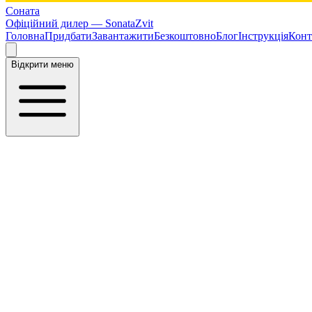
Соната
Офіційний дилер —
SonataZvit
Головна
Придбати
Завантажити
Безкоштовно
Блог
Інструкція
Конт
Відкрити меню