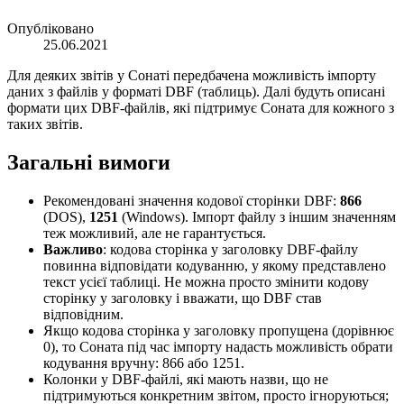
Опубліковано
25.06.2021
Для деяких звітів у Сонаті передбачена можливість імпорту
даних з файлів у форматі DBF (таблиць). Далі будуть описані
формати цих DBF-файлів, які підтримує Соната для кожного з
таких звітів.
Загальні вимоги
Рекомендовані значення кодової сторінки DBF:
866
(DOS),
1251
(Windows). Імпорт файлу з іншим значенням
теж можливий, але не гарантується.
Важливо
: кодова сторінка у заголовку DBF-файлу
повинна відповідати кодуванню, у якому представлено
текст усієї таблиці. Не можна просто змінити кодову
сторінку у заголовку і вважати, що DBF став
відповідним.
Якщо кодова сторінка у заголовку пропущена (дорівнює
0), то Соната під час імпорту надасть можливість обрати
кодування вручну: 866 або 1251.
Колонки у DBF-файлі, які мають назви, що не
підтримуються конкретним звітом, просто ігноруються;