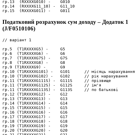
гр.13  (RXXXXG010) -    G010

гр.14  (RXXXXG11_10) -  G11_10

Податковий розрахунок сум доходу – Додаток 1
(J/F0510106)
// варіант 1

гр.5  (T1RXXXXG5) -     G5

гр.6  (T1RXXXXG6) -     G6

гр.7  (T1RXXXXG7S) -    G7S

гр.8  (T1RXXXXG8) -     G8

гр.9 (T1RXXXXG9) -      G9

гр.10 (T1RXXXXG101) -   G101      // місяць нарахування

гр.10 (T1RXXXXG102) -   G102      // рік нарахування

гр.11 (T1RXXXXG111S) -  G111S     // прізвище

гр.11 (T1RXXXXG112S) -  G112S     // ім'я

гр.11 (T1RXXXXG113S) -  G113S     // по батькові

гр.12 (T1RXXXXG12) -    G12

гр.13 (T1RXXXXG13) -    G13

гр.14 (T1RXXXXG14) -    G14

гр.15 (T1RXXXXG15) -    G15

гр.16 (T1RXXXXG16) -    G16

гр.17 (T1RXXXXG17) -    G17

гр.18 (T1RXXXXG18) -    G18

гр.19 (T1RXXXXG19) -    G19

гр.20 (T1RXXXXG20) -    G20

гр.21 (T1RXXXXG21) -    G21
