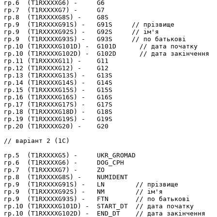
гр.6  (T1RXXXXG6) -     G6

гр.7  (T1RXXXXG7) -     G7

гр.8  (T1RXXXXG8S) -    G8S

гр.9  (T1RXXXXG91S) -   G91S     // прізвище

гр.9  (T1RXXXXG92S) -   G92S     // ім'я

гр.9  (T1RXXXXG93S) -   G93S     // по батькові

гр.10 (T1RXXXXG101D) -  G101D      // дата початку

гр.10 (T1RXXXXG102D) -  G102D      // дата закінчення

гр.11 (T1RXXXXG11) -    G11

гр.12 (T1RXXXXG12) -    G12

гр.13 (T1RXXXXG13S) -   G13S

гр.14 (T1RXXXXG14S) -   G14S

гр.15 (T1RXXXXG15S) -   G15S

гр.16 (T1RXXXXG16S) -   G16S

гр.17 (T1RXXXXG17S) -   G17S

гр.18 (T1RXXXXG18D) -   G18S

гр.19 (T1RXXXXG19S) -   G19S

гр.20 (T1RXXXXG20) -    G20

// варіант 2 (1С)

гр.5  (T1RXXXXG5) -     UKR_GROMAD

гр.6  (T1RXXXXG6) -     DOG_CPH

гр.7  (T1RXXXXG7) -     ZO

гр.8  (T1RXXXXG8S) -    NUMIDENT

гр.9  (T1RXXXXG91S) -   LN        // прізвище

гр.9  (T1RXXXXG92S) -   NM        // ім'я

гр.9  (T1RXXXXG93S) -   FTN       // по батькові

гр.10 (T1RXXXXG101D) -  START_DT  // дата початку

гр.10 (T1RXXXXG102D) -  END_DT    // дата закінчення
