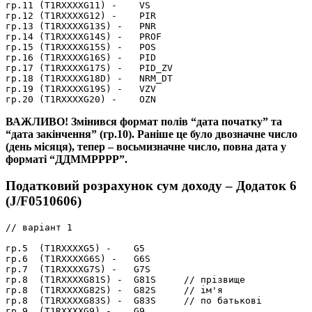
гр.11 (T1RXXXXG11) -    VS

гр.12 (T1RXXXXG12) -    PIR

гр.13 (T1RXXXXG13S) -   PNR

гр.14 (T1RXXXXG14S) -   PROF

гр.15 (T1RXXXXG15S) -   POS

гр.16 (T1RXXXXG16S) -   PID

гр.17 (T1RXXXXG17S) -   PID_ZV

гр.18 (T1RXXXXG18D) -   NRM_DT

гр.19 (T1RXXXXG19S) -   VZV

ВАЖЛИВО! Змінився формат полів “дата початку” та
“дата закінчення” (гр.10). Раніше це було двозначне число
(день місяця), тепер – восьмизначне число, повна дата у
форматі “ДДММРРРР”.
Податковий розрахунок сум доходу – Додаток 6
(J/F0510606)
// варіант 1

гр.5  (T1RXXXXG5) -    G5

гр.6  (T1RXXXXG6S) -   G6S

гр.7  (T1RXXXXG7S) -   G7S

гр.8  (T1RXXXXG81S) -  G81S     // прізвище

гр.8  (T1RXXXXG82S) -  G82S     // ім'я

гр.8  (T1RXXXXG83S) -  G83S     // по батькові

гр.9  (T1RXXXXG9) -    G9
