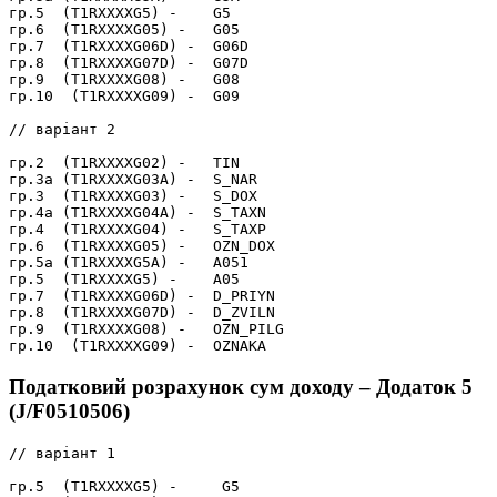
гр.5  (T1RXXXXG5) -    G5

гр.6  (T1RXXXXG05) -   G05

гр.7  (T1RXXXXG06D) -  G06D

гр.8  (T1RXXXXG07D) -  G07D

гр.9  (T1RXXXXG08) -   G08

гр.10  (T1RXXXXG09) -  G09

// варіант 2

гр.2  (T1RXXXXG02) -   TIN

гр.3а (T1RXXXXG03A) -  S_NAR

гр.3  (T1RXXXXG03) -   S_DOX

гр.4а (T1RXXXXG04A) -  S_TAXN

гр.4  (T1RXXXXG04) -   S_TAXP

гр.6  (T1RXXXXG05) -   OZN_DOX

гр.5а (T1RXXXXG5A) -   A051

гр.5  (T1RXXXXG5) -    A05

гр.7  (T1RXXXXG06D) -  D_PRIYN

гр.8  (T1RXXXXG07D) -  D_ZVILN

гр.9  (T1RXXXXG08) -   OZN_PILG

Податковий розрахунок сум доходу – Додаток 5
(J/F0510506)
// варіант 1

гр.5  (T1RXXXXG5) -     G5
