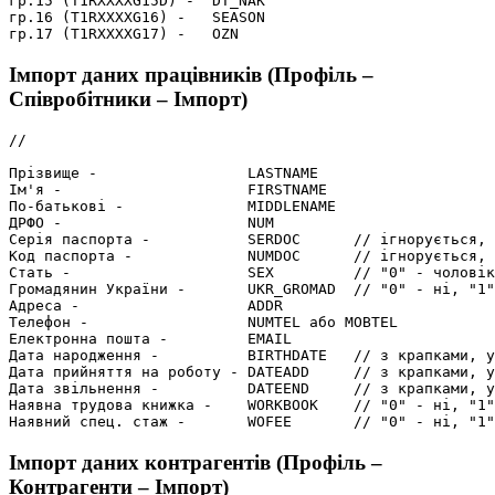
гр.15 (T1RXXXXG15D) -  DT_NAK

гр.16 (T1RXXXXG16) -   SEASON

Імпорт даних працівників (Профіль –
Співробітники – Імпорт)
//

Прізвище -                 LASTNAME

Ім'я -                     FIRSTNAME

По-батькові -              MIDDLENAME

ДРФО -                     NUM

Серія паспорта -           SERDOC      // ігнорується, 
Код паспорта -             NUMDOC      // ігнорується, 
Стать -                    SEX         // "0" - чоловік
Громадянин України -       UKR_GROMAD  // "0" - ні, "1"
Адреса -                   ADDR

Телефон -                  NUMTEL або MOBTEL

Електронна пошта -         EMAIL

Дата народження -          BIRTHDATE   // з крапками, у
Дата прийняття на роботу - DATEADD     // з крапками, у
Дата звільнення -          DATEEND     // з крапками, у
Наявна трудова книжка -    WORKBOOK    // "0" - ні, "1"
Імпорт даних контрагентів (Профіль –
Контрагенти – Імпорт)