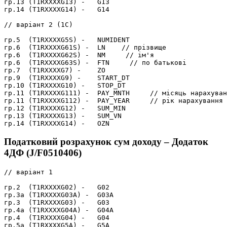
гр.13 (T1RXXXXG13) -   G13

гр.14 (T1RXXXXG14) -   G14

// варіант 2 (1С)

гр.5  (T1RXXXXG5S) -   NUMIDENT

гр.6  (T1RXXXXG61S) -  LN    // прізвище

гр.6  (T1RXXXXG62S) -  NM     // ім'я

гр.6  (T1RXXXXG63S) -  FTN     // по батькові

гр.7  (T1RXXXXG7) -    ZO

гр.9  (T1RXXXXG9) -    START_DT

гр.10 (T1RXXXXG10) -   STOP_DT

гр.11 (T1RXXXXG111) -  PAY_MNTH     // місяць нарахуван
гр.11 (T1RXXXXG112) -  PAY_YEAR     // рік нарахування

гр.12 (T1RXXXXG12) -   SUM_MIN

гр.13 (T1RXXXXG13) -   SUM_VN

Податковий розрахунок сум доходу – Додаток
4ДФ (J/F0510406)
// варіант 1

гр.2  (T1RXXXXG02) -   G02

гр.3а (T1RXXXXG03A) -  G03A

гр.3  (T1RXXXXG03) -   G03

гр.4а (T1RXXXXG04A) -  G04A

гр.4  (T1RXXXXG04) -   G04

гр.5а (T1RXXXXG5A) -   G5A
