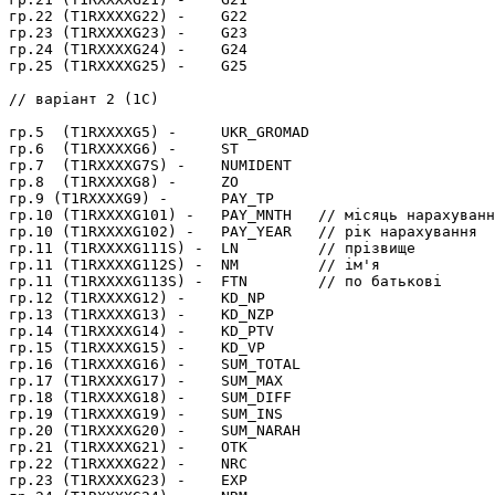
гр.22 (T1RXXXXG22) -    G22

гр.23 (T1RXXXXG23) -    G23

гр.24 (T1RXXXXG24) -    G24

гр.25 (T1RXXXXG25) -    G25

// варіант 2 (1С)

гр.5  (T1RXXXXG5) -     UKR_GROMAD

гр.6  (T1RXXXXG6) -     ST

гр.7  (T1RXXXXG7S) -    NUMIDENT

гр.8  (T1RXXXXG8) -     ZO

гр.9 (T1RXXXXG9) -      PAY_TP

гр.10 (T1RXXXXG101) -   PAY_MNTH   // місяць нарахуванн
гр.10 (T1RXXXXG102) -   PAY_YEAR   // рік нарахування

гр.11 (T1RXXXXG111S) -  LN         // прізвище

гр.11 (T1RXXXXG112S) -  NM         // ім'я

гр.11 (T1RXXXXG113S) -  FTN        // по батькові

гр.12 (T1RXXXXG12) -    KD_NP

гр.13 (T1RXXXXG13) -    KD_NZP

гр.14 (T1RXXXXG14) -    KD_PTV

гр.15 (T1RXXXXG15) -    KD_VP

гр.16 (T1RXXXXG16) -    SUM_TOTAL

гр.17 (T1RXXXXG17) -    SUM_MAX

гр.18 (T1RXXXXG18) -    SUM_DIFF

гр.19 (T1RXXXXG19) -    SUM_INS

гр.20 (T1RXXXXG20) -    SUM_NARAH

гр.21 (T1RXXXXG21) -    OTK

гр.22 (T1RXXXXG22) -    NRC

гр.23 (T1RXXXXG23) -    EXP
