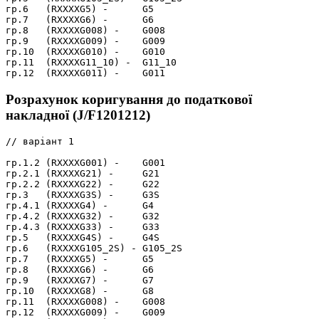
гр.6   (RXXXXG5) -      G5

гр.7   (RXXXXG6) -      G6

гр.8   (RXXXXG008) -    G008

гр.9   (RXXXXG009) -    G009

гр.10  (RXXXXG010) -    G010

гр.11  (RXXXXG11_10) -  G11_10

Розрахунок коригування до податкової
накладної (J/F1201212)
// варіант 1

гр.1.2 (RXXXXG001) -    G001

гр.2.1 (RXXXXG21) -     G21

гр.2.2 (RXXXXG22) -     G22

гр.3   (RXXXXG3S) -     G3S

гр.4.1 (RXXXXG4) -      G4

гр.4.2 (RXXXXG32) -     G32

гр.4.3 (RXXXXG33) -     G33

гр.5   (RXXXXG4S) -     G4S

гр.6   (RXXXXG105_2S) - G105_2S

гр.7   (RXXXXG5) -      G5

гр.8   (RXXXXG6) -      G6

гр.9   (RXXXXG7) -      G7

гр.10  (RXXXXG8) -      G8

гр.11  (RXXXXG008) -    G008

гр.12  (RXXXXG009) -    G009
