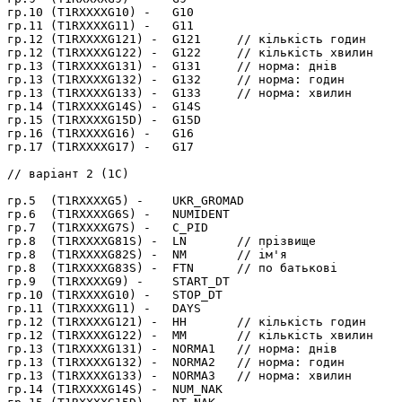
гр.10 (T1RXXXXG10) -   G10

гр.11 (T1RXXXXG11) -   G11

гр.12 (T1RXXXXG121) -  G121     // кількість годин

гр.12 (T1RXXXXG122) -  G122     // кількість хвилин

гр.13 (T1RXXXXG131) -  G131     // норма: днів

гр.13 (T1RXXXXG132) -  G132     // норма: годин

гр.13 (T1RXXXXG133) -  G133     // норма: хвилин

гр.14 (T1RXXXXG14S) -  G14S

гр.15 (T1RXXXXG15D) -  G15D

гр.16 (T1RXXXXG16) -   G16

гр.17 (T1RXXXXG17) -   G17

// варіант 2 (1С)

гр.5  (T1RXXXXG5) -    UKR_GROMAD

гр.6  (T1RXXXXG6S) -   NUMIDENT

гр.7  (T1RXXXXG7S) -   C_PID

гр.8  (T1RXXXXG81S) -  LN       // прізвище

гр.8  (T1RXXXXG82S) -  NM       // ім'я

гр.8  (T1RXXXXG83S) -  FTN      // по батькові

гр.9  (T1RXXXXG9) -    START_DT

гр.10 (T1RXXXXG10) -   STOP_DT

гр.11 (T1RXXXXG11) -   DAYS

гр.12 (T1RXXXXG121) -  HH       // кількість годин

гр.12 (T1RXXXXG122) -  MM       // кількість хвилин

гр.13 (T1RXXXXG131) -  NORMA1   // норма: днів

гр.13 (T1RXXXXG132) -  NORMA2   // норма: годин

гр.13 (T1RXXXXG133) -  NORMA3   // норма: хвилин

гр.14 (T1RXXXXG14S) -  NUM_NAK
