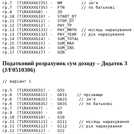
гр.7  (T1RXXXXG72S) -  NM        // ім'я

гр.7  (T1RXXXXG73S) -  FTN       // по батькові

гр.8  (T1RXXXXG8) -    ZO

гр.10 (T1RXXXXG10) -   START_DT

гр.11 (T1RXXXXG11) -   STOP_DT

гр.12 (T1RXXXXG12) -   PAY_TP

гр.13 (T1RXXXXG131) -  PAY_MNTH  // місяць нарахування

гр.13 (T1RXXXXG132) -  PAY_YEAR  // рік нарахування

гр.14 (T1RXXXXG14) -   SUM_TOTAL

гр.15 (T1RXXXXG15) -   SUM_MAX

гр.16 (T1RXXXXG16) -   SUM_INS

Податковий розрахунок сум доходу – Додаток 3
(J/F0510306)
// варіант 1

гр.5  (T1RXXXXG5S) -   G5S

гр.6  (T1RXXXXG61S) -  G61S    // прізвище

гр.6  (T1RXXXXG62S) -  G62S     // ім'я

гр.6  (T1RXXXXG63S) -  G63S     // по батькові

гр.7  (T1RXXXXG7) -    G7

гр.9  (T1RXXXXG9) -    G9

гр.10 (T1RXXXXG10) -   G10

гр.11 (T1RXXXXG111) -  G111     // місяць нарахування

гр.11 (T1RXXXXG112) -  G112     // рік нарахування

гр.12 (T1RXXXXG12) -   G12
