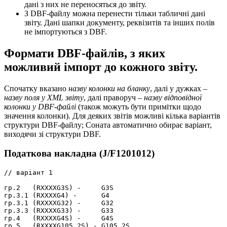
дані з них не переносяться до звіту.
З DBF-файлу можна перенести тільки табличні дані
звіту. Дані шапки документу, реквізитів та інших полів
не імпортуються з DBF.
Формати DBF-файлів, з яких
можливий імпорт до кожного звіту.
Спочатку вказано
назву колонки на бланку
, далі у дужках –
назву поля у XML звіту
, далі праворуч –
назву відповідної
колонки у DBF-файлі
(також можуть бути примітки щодо
значення колонки). Для деяких звітів можливі кілька варіантів
структури DBF-файлу; Соната автоматично обирає варіант,
виходячи зі структури DBF.
Податкова накладна (J/F1201012)
// варіант 1

гр.2   (RXXXXG3S) -     G3S

гр.3.1 (RXXXXG4) -      G4

гр.3.1 (RXXXXG32) -     G32

гр.3.3 (RXXXXG33) -     G33

гр.4   (RXXXXG4S) -     G4S

гр.5   (RXXXXG105_2S) - G105_2S
