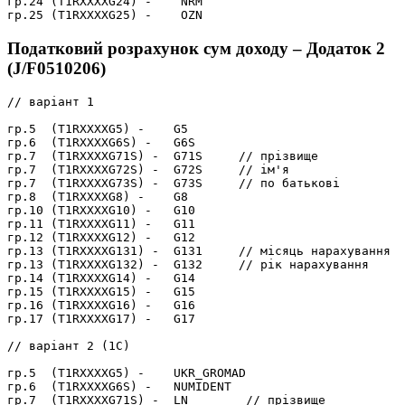
гр.24 (T1RXXXXG24) -    NRM

Податковий розрахунок сум доходу – Додаток 2
(J/F0510206)
// варіант 1

гр.5  (T1RXXXXG5) -    G5

гр.6  (T1RXXXXG6S) -   G6S

гр.7  (T1RXXXXG71S) -  G71S     // прізвище

гр.7  (T1RXXXXG72S) -  G72S     // ім'я

гр.7  (T1RXXXXG73S) -  G73S     // по батькові

гр.8  (T1RXXXXG8) -    G8

гр.10 (T1RXXXXG10) -   G10

гр.11 (T1RXXXXG11) -   G11

гр.12 (T1RXXXXG12) -   G12

гр.13 (T1RXXXXG131) -  G131     // місяць нарахування

гр.13 (T1RXXXXG132) -  G132     // рік нарахування

гр.14 (T1RXXXXG14) -   G14

гр.15 (T1RXXXXG15) -   G15

гр.16 (T1RXXXXG16) -   G16

гр.17 (T1RXXXXG17) -   G17

// варіант 2 (1С)

гр.5  (T1RXXXXG5) -    UKR_GROMAD

гр.6  (T1RXXXXG6S) -   NUMIDENT

гр.7  (T1RXXXXG71S) -  LN        // прізвище
