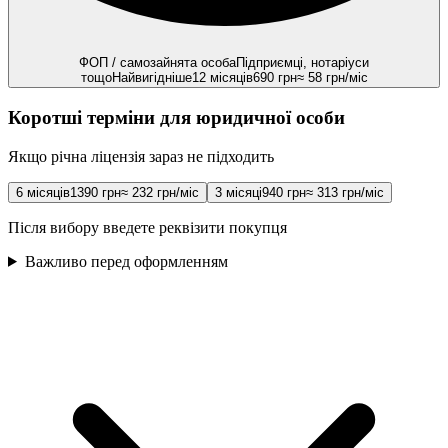
ФОП / самозайнята особа
Підприємці, нотаріуси
тощо
Найвигідніше
12 місяців
690
грн
≈
58
грн/міс
Коротші терміни для юридичної особи
Якщо річна ліцензія зараз не підходить
6 місяців
1390
грн
≈
232
грн/міс
3 місяці
940
грн
≈
313
грн/міс
Після вибору введете реквізити покупця
Важливо перед оформленням