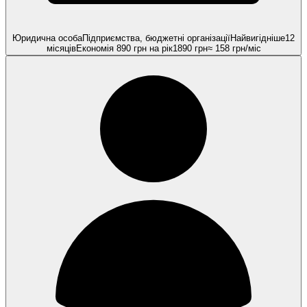
Юридична особа
Підприємства, бюджетні організації
Найвигідніше
12
місяців
Економія
890
грн на рік
1890
грн
≈
158
грн/міс