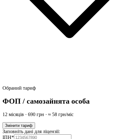
Обраний тариф
ФОП / самозайнята особа
12 місяців
·
690
грн · ≈
58
грн/міс
Змінити
тариф
Заповніть дані для ліцензії
:
ІПН
*