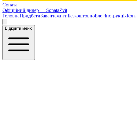
Соната
Офіційний дилер —
SonataZvit
Головна
Придбати
Завантажити
Безкоштовно
Блог
Інструкція
Конт
Відкрити меню