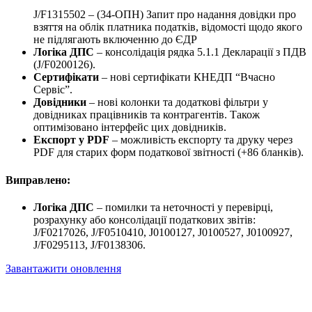
J/F1315502 – (34-ОПН) Запит про надання довідки про
взяття на облік платника податків, відомості щодо якого
не підлягають включенню до ЄДР
Логіка ДПС
– консолідація рядка 5.1.1 Декларації з ПДВ
(J/F0200126).
Сертифікати
– нові сертифікати КНЕДП “Вчасно
Сервіс”.
Довідники
– нові колонки та додаткові фільтри у
довідниках працівників та контрагентів. Також
оптимізовано інтерфейс цих довідників.
Експорт у PDF
– можливість експорту та друку через
PDF для старих форм податкової звітності (+86 бланків).
Виправлено:
Логіка ДПС
– помилки та неточності у перевірці,
розрахунку або консолідації податкових звітів:
J/F0217026, J/F0510410, J0100127, J0100527, J0100927,
J/F0295113, J/F0138306.
Завантажити оновлення