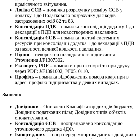
щомісячного звітування.
Логіка ЄСВ
– помилка розрахунку розміру ЄСВ у
додатку 1 до Податкового розрахунку для кодів
застрахованих осіб 82 та 83.
Консолідація ПДВ
– помилка консолідації додатку 1 до
декларації з ПДВ для новостворених накладних.
Консолідація ЄСВ
– помилка нестачі системних
ресурсів при консолідації додатка 1 до декларації з ПДВ
за наявності великої кількості накладних.
Підпис
– некоректна послідовність підписання
Уточнення J/F1307302.
Експорт у PDF
– помилки при експорті та при друку
через PDF: J/F1391602, J/F0510110.
Профіль
– помилка відображення номера квартири в
адресі профілю підприємства у деяких випадках.
Змінено:
Довідники
– Оновлено Класифікатор доходів бюджету,
Довідник податкових пільг, Довідник типів об’єктів
оподаткування.
Консолідація ЄСВ
– доопрацьовано консолідацію
уточнюючого додатка 4ДФ.
Імпорт даних
– тепер перед імпортом даних з довідника