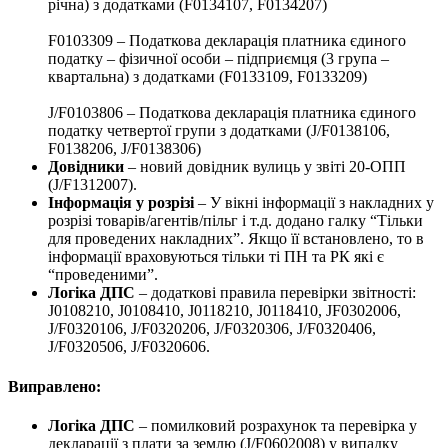
річна) з додатками (F0134107, F0134207)
F0103309 – Податкова декларація платника єдиного
податку – фізичної особи – підприємця (3 група –
квартальна) з додатками (F0133109, F0133209)
J/F0103806 – Податкова декларація платника єдиного
податку четвертої групи з додатками (J/F0138106,
F0138206, J/F0138306)
Довідники
– новий довідник вулиць у звіті 20-ОПП
(J/F1312007).
Інформація у розрізі
– У вікні інформації з накладних у
розрізі товарів/агентів/пільг і т.д. додано галку “Тільки
для проведених накладних”. Якщо її встановлено, то в
інформації враховуються тільки ті ПН та РК які є
“проведеними”.
Логіка ДПС
– додаткові правила перевірки звітності:
J0108210, J0108410, J0118210, J0118410, JF0302006,
J/F0320106, J/F0320206, J/F0320306, J/F0320406,
J/F0320506, J/F0320606.
Виправлено:
Логіка ДПС
– помилковий розрахунок та перевірка у
декларації з плати за землю (J/F0602008) у випадку