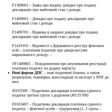
F1309601 – Заява про видачу довідки про подану
декларацію про майновий стан і доходи
F1409601 – Довідка про подану декларацію про
майновий стан і доходи
F1409701 – Відмова в наданні довідки про подану
декларацію про майновий стан і доходи
F1419103 – Відомості з Державного реєстру фізичних
осіб – платників податків про джерела/суми
нарахованого доходу…
J/F1409801 – Повідомлення про анулювання реєстрації
платника податку на додану вартість
Нові форми ДПС
– нові податкові бланки, а також
розрахунок, перевірка, консолідація та експорт у PDF до
них:
J0103509 – Податкова декларація платника єдиного
податку третьої групи з додатком (J0135709)
F0103407 – Податкова декларація платника єдиного
податку – фізичної особи – підприємця (1, 2 група –