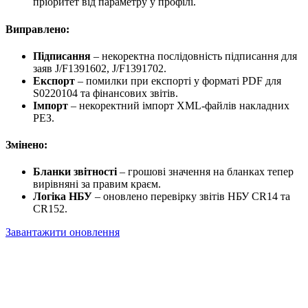
пріоритет від параметру у профілі.
Виправлено:
Підписання
– некоректна послідовність підписання для
заяв J/F1391602, J/F1391702.
Експорт
– помилки при експорті у форматі PDF для
S0220104 та фінансових звітів.
Імпорт
– некоректний імпорт XML-файлів накладних
РЕЗ.
Змінено:
Бланки звітності
– грошові значення на бланках тепер
вирівняні за правим краєм.
Логіка НБУ
– оновлено перевірку звітів НБУ CR14 та
CR152.
Завантажити оновлення