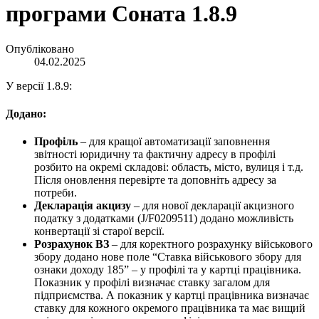
програми Соната 1.8.9
Опубліковано
04.02.2025
У версії 1.8.9:
Додано:
Профіль
– для кращої автоматизації заповнення
звітності юридичну та фактичну адресу в профілі
розбито на окремі складові: область, місто, вулиця і т.д.
Після оновлення перевірте та доповніть адресу за
потреби.
Декларація акцизу
– для нової декларації акцизного
податку з додатками (J/F0209511) додано можливість
конвертації зі старої версії.
Розрахунок ВЗ
– для коректного розрахунку військового
збору додано нове поле “Ставка військового збору для
ознаки доходу 185” – у профілі та у картці працівника.
Показник у профілі визначає ставку загалом для
підприємства. А показник у картці працівника визначає
ставку для кожного окремого працівника та має вищий