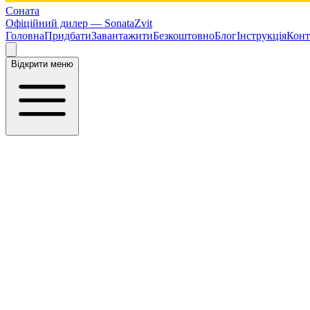
Соната
Офіційний дилер —
SonataZvit
Головна
Придбати
Завантажити
Безкоштовно
Блог
Інструкція
Конт
Відкрити меню