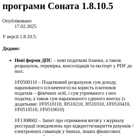
програми Соната 1.8.10.5
Опубліковано
17.02.2025
У версії 1.8.10.5:
Додано:
Нові форми ДПС
– нові податкові бланки, а також
розрахунок, перевірка, консолідація та експорт у PDF до
них:
J/F0500110 – Податковий розрахунок сум доходу,
нарахованого (сплаченого) на користь платників
податків – фізичних осіб, і сум утриманого з них
податку, а також сум нарахованого єдиного внеску (з
додатками: J/F0510110, J0510210, J0510310, J/F0510410,
J/F0510510, J/F0510610)
J/F1308602 – Запит про отримання витягу з журналу
реєстрації повідомлень про відкриття/закриття рахунків /
електронних гаманців у банках, інших фінансових