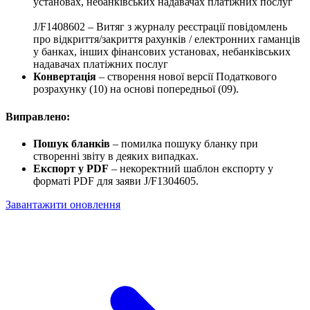
установах, небанківських надавачах платіжних послуг
J/F1408602 – Витяг з журналу реєстрації повідомлень
про відкриття/закриття рахунків / електронних гаманців
у банках, інших фінансових установах, небанківських
надавачах платіжних послуг
Конвертація
– створення нової версії Податкового
розрахунку (10) на основі попередньої (09).
Виправлено:
Пошук бланків
– помилка пошуку бланку при
створенні звіту в деяких випадках.
Експорт у PDF
– некоректний шаблон експорту у
форматі PDF для заяви J/F1304605.
Завантажити оновлення