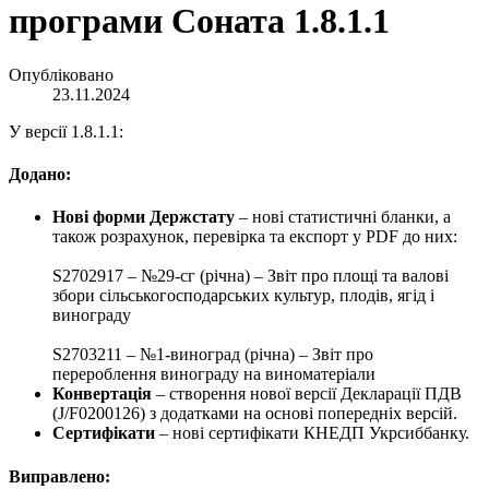
програми Соната 1.8.1.1
Опубліковано
23.11.2024
У версії 1.8.1.1:
Додано:
Нові форми Держстату
– нові статистичні бланки, а
також розрахунок, перевірка та експорт у PDF до них:
S2702917 – №29-сг (річна) – Звіт про площі та валові
збори сільськогосподарських культур, плодів, ягід і
винограду
S2703211 – №1-виноград (річна) – Звіт про
перероблення винограду на виноматеріали
Конвертація
– створення нової версії Декларації ПДВ
(J/F0200126) з додатками на основі попередніх версій.
Сертифікати
– нові сертифікати КНЕДП Укрсиббанку.
Виправлено: