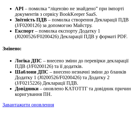
API
– помилка “ліцензію не знайдено” при імпорті
документів з сервісу BookKeeper SaaS.
Звітність ПДВ
– помилка створення Декларації ПДВ
(J/F0200126) за допомогою Майстру.
Експорт
– помилка експорту Додатку 1
(J0200526/F0200426) Декларації ПДВ у форматі PDF.
Змінено:
Логіка ДПС
– внесено зміни до перевірки декларації
ПДВ (J/F0200126) та її додатків.
Шаблони ДПС
– внесено незначні зміни до бланків
Додатку 1 (J0200526/F0200426) та Додатку 2
(J/F0215226) Декларації ПДВ.
Довідники
– оновлено КАТОТТГ та довідник причин
коригування ПН.
Завантажити оновлення