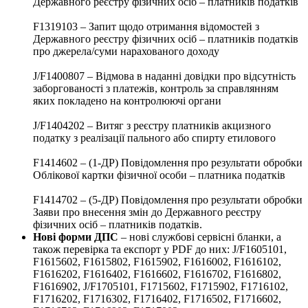
Державного реєстру фізичних осіб – платників податків
F1319103 – Запит щодо отримання відомостей з
Державного реєстру фізичних осіб – платників податків
про джерела/суми нарахованого доходу
J/F1400807 – Відмова в наданні довідки про відсутність
заборгованості з платежів, контроль за справлянням
яких покладено на контролюючі органи
J/F1404202 – Витяг з реєстру платників акцизного
податку з реалізації пального або спирту етилового
F1414602 – (1-ДР) Повідомлення про результати обробки
Облікової картки фізичної особи – платника податків
F1414702 – (5-ДР) Повідомлення про результати обробки
Заяви про внесення змін до Державного реєстру
фізичних осіб – платників податків.
Нові форми ДПС
– нові службові сервісні бланки, а
також перевірка та експорт у PDF до них: J/F1605101,
F1615602, F1615802, F1615902, F1616002, F1616102,
F1616202, F1616402, F1616602, F1616702, F1616802,
F1616902, J/F1705101, F1715602, F1715902, F1716102,
F1716202, F1716302, F1716402, F1716502, F1716602,