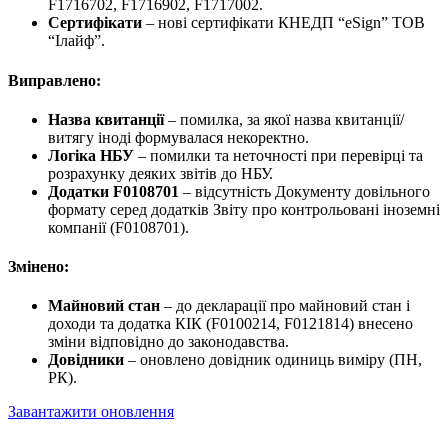
F1716702, F1716902, F1717002.
Сертифікати
– нові сертифікати КНЕДП “eSign” ТОВ
“Ілайф”.
Виправлено:
Назва квитанції
– помилка, за якої назва квитанції/
витягу іноді формувалася некоректно.
Логіка НБУ
– помилки та неточності при перевірці та
розрахунку деяких звітів до НБУ.
Додатки F0108701
– відсутність Документу довільного
формату серед додатків Звіту про контрольовані іноземні
компанії (F0108701).
Змінено:
Майновий стан
– до декларації про майновий стан і
доходи та додатка КІК (F0100214, F0121814) внесено
зміни відповідно до законодавства.
Довідники
– оновлено довідник одиниць виміру (ПН,
РК).
Завантажити оновлення