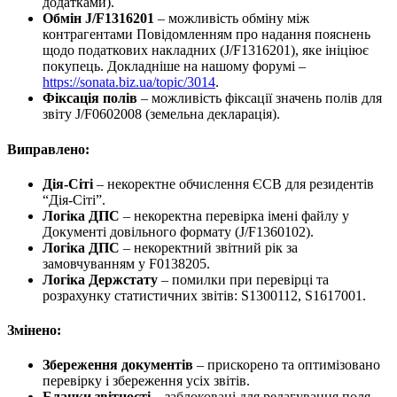
додатками).
Обмін J/F1316201
– можливість обміну між
контрагентами Повідомленням про надання пояснень
щодо податкових накладних (J/F1316201), яке ініціює
покупець. Докладніше на нашому форумі –
https://sonata.biz.ua/topic/3014
.
Фіксація полів
– можливість фіксації значень полів для
звіту J/F0602008 (земельна декларація).
Виправлено:
Дія-Сіті
– некоректне обчислення ЄСВ для резидентів
“Дія-Сіті”.
Логіка ДПС
– некоректна перевірка імені файлу у
Документі довільного формату (J/F1360102).
Логіка ДПС
– некоректний звітний рік за
замовчуванням у F0138205.
Логіка Держстату
– помилки при перевірці та
розрахунку статистичних звітів: S1300112, S1617001.
Змінено:
Збереження документів
– прискорено та оптимізовано
перевірку і збереження усіх звітів.
Бланки звітності
– заблоковані для редагування поля