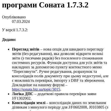
програми Соната 1.7.3.2
Опубліковано
07.03.2024
У версії 1.7.3.2:
Додано:
Перегляд звітів
– нова опція для швидкого перегляду
звітів (без редагування), яка дозволяє відкрити великі
звіти (з тисячами рядків) без посиленого споживання
системних ресурсів. Функція доступна для усіх звітів та
накладних за допомогою пункту контекстного меню
“Переглянути”. Ручне редагування, розрахунок та
консолідація полів документу при цьому недоступні, але
є можливість перевірки, імпорту з DBF та збереження.
Докладніше на нашому форумі –
https://sonata.biz.ua/topic/3015
.
Логіка ДПС
– додаткові правила перевірки заяви
J/F1302002.
Консолідація землі
– консолідація даних по земельним
ділянкам з минулого періоду для J/F0602008, J0103805 (з