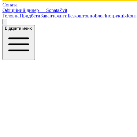
Соната
Офіційний дилер —
SonataZvit
Головна
Придбати
Завантажити
Безкоштовно
Блог
Інструкція
Конт
Відкрити меню