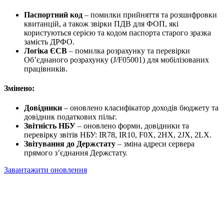
Паспортний код
– помилки прийняття та розшифровки
квитанцій, а також звірки ПДВ для ФОП, які
користуються серією та кодом паспорта старого зразка
замість ДРФО.
Логіка ЄСВ
– помилка розрахунку та перевірки
Об’єднаного розрахунку (J/F05001) для мобілізованих
працівників.
Змінено:
Довідники
– оновлено класифікатор доходів бюджету та
довідник податкових пільг.
Звітність НБУ
– оновлено форми, довідники та
перевірку звітів НБУ: IR78, IR10, F0X, 2HX, 2JX, 2LX.
Звітування до Держстату
– зміна адреси сервера
прямого з’єднання Держстату.
Завантажити оновлення