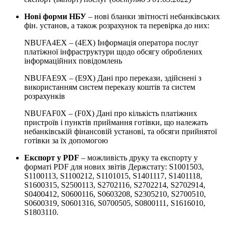
Нові форми НБУ
– нові бланки звітності небанківських
фін. установ, а також розрахунок та перевірка до них:
NBUFA4EX – (4EX) Інформація оператора послуг
платіжної інфраструктури щодо обсягу оброблених
інформаційних повідомлень
NBUFAE9X – (E9X) Дані про перекази, здійснені з
використанням систем переказу коштів та систем
розрахунків
NBUFAF0X – (F0X) Дані про кількість платіжних
пристроїв і пунктів приймання готівки, що належать
небанківській фінансовій установі, та обсяги прийнятої
готівки за їх допомогою
Експорт у PDF
– можливість друку та експорту у
форматі PDF для нових звітів Держстату: S1001503,
S1100113, S1100212, S1101015, S1401117, S1401118,
S1600315, S2500113, S2702116, S2702214, S2702914,
S0400412, S0600116, S0603208, S2305210, S2700510,
S0600319, S0601316, S0700505, S0800111, S1616010,
S1803110.