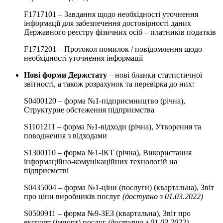
F1717101 – Завдання щодо необхідності уточнення
інформації для забезпечення достовірності даних
Державного реєстру фізичних осіб – платників податків
F1717201 – Протокол помилок / повідомлення щодо
необхідності уточнення інформації
Нові форми Держстату
– нові бланки статистичної
звітності, а також розрахунок та перевірка до них:
S0400120 – форма №1-підприємництво (річна),
Структурне обстеження підприємства
S1101211 – форма №1-відходи (річна), Утворення та
поводження з відходами
S1300110 – форма №1-ІКТ (річна), Використання
інформаційно-комунікаційних технологій на
підприємстві
S0435004 – форма №1-ціни (послуги) (квартальна), Звіт
про ціни виробників послуг
(доступно з 01.03.2022)
S0500911 – форма №9-ЗЕЗ (квартальна), Звіт про
експорт (імпорт) послуг
(доступно з 01.03.2022)