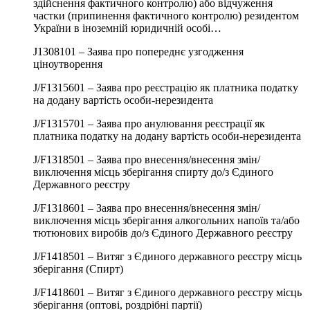
здійснення фактичного контролю) або відчуження
частки (припинення фактичного контролю) резидентом
України в іноземній юридичній особі…
J1308101 – Заява про попереднє узгодження
ціноутворення
J/F1315601 – Заява про реєстрацію як платника податку
на додану вартість особи-нерезидента
J/F1315701 – Заява про анулювання реєстрації як
платника податку на додану вартість особи-нерезидента
J/F1318501 – Заява про внесення/внесення змін/
виключення місць зберігання спирту до/з Єдиного
Державного реєстру
J/F1318601 – Заява про внесення/внесення змін/
виключення місць зберігання алкогольних напоїв та/або
тютюнових виробів до/з Єдиного Державного реєстру
J/F1418501 – Витяг з Єдиного державного реєстру місць
зберігання (Спирт)
J/F1418601 – Витяг з Єдиного державного реєстру місць
зберігання (оптові, роздрібні партії)