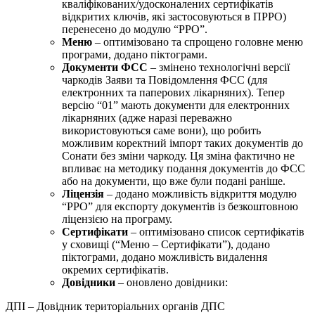
кваліфікованих/удосконалених сертифікатів
відкритих ключів, які застосовуються в ПРРО)
перенесено до модулю “РРО”.
Меню
– оптимізовано та спрощено головне меню
програми, додано піктограми.
Документи ФСС
– змінено технологічні версії
чаркодів Заяви та Повідомлення ФСС (для
електронних та паперових лікарняних). Тепер
версію “01” мають документи для електронних
лікарняних (адже наразі переважно
використовуються саме вони), що робить
можливим коректний імпорт таких документів до
Сонати без зміни чаркоду. Ця зміна фактично не
впливає на методику подання документів до ФСС
або на документи, що вже були подані раніше.
Ліцензія
– додано можливість відкриття модулю
“РРО” для експорту документів із безкоштовною
ліцензією на програму.
Сертифікати
– оптимізовано список сертифікатів
у сховищі (“Меню – Сертифікати”), додано
піктограми, додано можливість видалення
окремих сертифікатів.
Довідники
– оновлено довідники:
ДПІ – Довідник територіальних органів ДПС