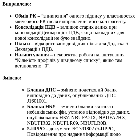
Виправлено:
Обмін РК
– “зникнення” одного підпису у властивостях
мінусового РК після відправлення його контрагенту.
Консолідація ПДВ
– залишок старих даних при
консолідації Декларації з ПДВ, якщо накладних для
нової консолідації не було знайдено.
Пільги
– відкориговано довідник пільг для Додатка 5
Декларації з ПДВ.
Налаштування
– некоректна робота налаштування
“Кількість профілів у швидкому списку”, якщо там
встановлено “0”.
Змінено:
Бланки ДПС
– змінено податковий бланк
відповідно до даних, опублікованих ДПС:
J1601001.
Бланки НБУ
– змінено бланки звітності
небанківських фін. установ відповідно до даних,
опублікованих НБУ: NBUFA2JX, NBUFA2HX,
NBUFIR02, NBUFLR09, NBUFLR0B.
5-ПРРО
– документ J/F1391802 (5-ПРРО,
Повідомлення про надання інформації щодо