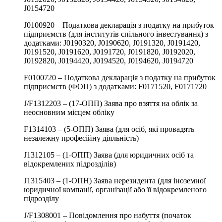
J0154720
J0100920 – Податкова декларація з податку на прибуток
підприємств (для інститутів спільного інвестування) з
додатками: J0190320, J0190620, J0191320, J0191420,
J0191520, J0191620, J0191720, J0191820, J0192020,
J0192820, J0194420, J0194520, J0194620, J0194720
F0100720 – Податкова декларація з податку на прибуток
підприємств (ФОП) з додатками: F0171520, F0171720
J/F1312203 – (17-ОПП) Заява про взяття на облік за
неосновним місцем обліку
F1314103 – (5-ОПП) Заява (для осіб, які провадять
незалежну професійну діяльність)
J1312105 – (1-ОПП) Заява (для юридичних осіб та
відокремлених підрозділів)
J1315403 – (1-ОПН) Заява нерезидента (для іноземної
юридичної компанії, організації або її відокремленого
підрозділу
J/F1308001 – Повідомлення про набуття (початок