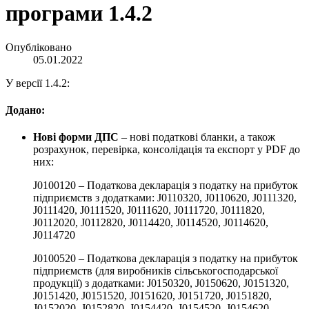
програми 1.4.2
Опубліковано
05.01.2022
У версії 1.4.2:
Додано:
Нові форми ДПС
– нові податкові бланки, а також
розрахунок, перевірка, консолідація та експорт у PDF до
них:
J0100120 – Податкова декларація з податку на прибуток
підприємств з додатками: J0110320, J0110620, J0111320,
J0111420, J0111520, J0111620, J0111720, J0111820,
J0112020, J0112820, J0114420, J0114520, J0114620,
J0114720
J0100520 – Податкова декларація з податку на прибуток
підприємств (для виробників сільськогосподарської
продукції) з додатками: J0150320, J0150620, J0151320,
J0151420, J0151520, J0151620, J0151720, J0151820,
J0152020, J0152820, J0154420, J0154520, J0154620,