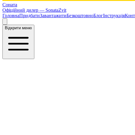
Соната
Офіційний дилер —
SonataZvit
Головна
Придбати
Завантажити
Безкоштовно
Блог
Інструкція
Конт
Відкрити меню