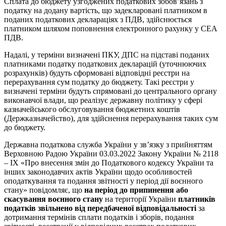
Сплата до бюджету узгоджених податкових зобов’язань з
податку на додану вартість, що задекларовані платником в
поданих податкових деклараціях з ПДВ, здійснюється
платником шляхом поповнення електронного рахунку у СЕА
ПДВ.
Надалі, у терміни визначені ПКУ, ДПС на підставі поданих
платниками податку податкових декларацій (уточнюючих
розрахунків) будуть сформовані відповідні реєстри на
перерахування сум податку до бюджету. Такі реєстри у
визначені терміни будуть спрямовані до центрального органу
виконавчої влади, що реалізує державну політику у сфері
казначейського обслуговування бюджетних коштів
(Держказначейство), для здійснення перерахування таких сум
до бюджету.
Державна податкова служба України у зв’язку з прийняттям
Верховною Радою України 03.03.2022 Закону України № 2118
– ІХ «Про внесення змін до Податкового кодексу України та
інших законодавчих актів України щодо особливостей
оподаткування та подання звітності у період дії воєнного
стану» повідомляє, що
на період до припинення або
скасування воєнного стану
на території України
платників
податків звільнено від передбаченої відповідальності
за
дотримання термінів сплати податків і зборів, подання