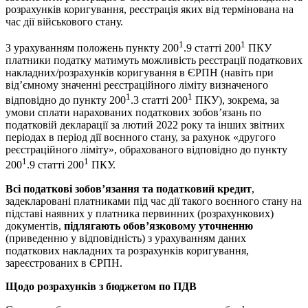
розрахунків коригування, реєстрація яких від термінована на
час дії військового стану.
1
1
З урахуванням положень пункту 200
.9 статті 200
ПКУ
платники податку матимуть можливість реєстрації податкових
накладних/розрахунків коригування в ЄРПН (навіть при
від’ємному значенні реєстраційного ліміту визначеного
1
1
відповідно до пункту 200
.3 статті 200
ПКУ), зокрема, за
умови сплати нарахованих податкових зобов’язань по
податковій декларації за лютий 2022 року та інших звітних
періодах в період дії воєнного стану, за рахунок «другого
реєстраційного ліміту», обрахованого відповідно до пункту
1
1
200
.9 статті 200
ПКУ.
Всі податкові зобов’язання та податковий кредит
,
задекларовані платниками під час дії такого воєнного стану на
підставі наявних у платника первинних (розрахункових)
документів,
підлягають обов’язковому уточненню
(приведенню у відповідність) з урахуванням даних
податкових накладних та розрахунків коригування,
зареєстрованих в ЄРПН.
Щодо розрахунків з бюджетом по ПДВ