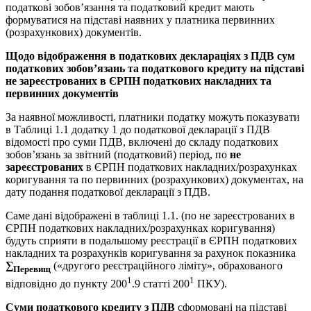
податкові зобов’язання та податковий кредит мають
формуватися на підставі наявних у платника первинних
(розрахункових) документів.
Щодо відображення в податкових деклараціях з ПДВ сум
податкових зобов’язань та податкового кредиту на підставі
не зареєстрованих в ЄРПН податкових накладних та
первинних документів
За наявної можливості, платники податку можуть показувати
в Таблиці 1.1 додатку 1 до податкової декларації з ПДВ
відомості про суми ПДВ, включені до складу податкових
зобов’язань за звітний (податковий) період, по
не
зареєстрованих
в ЄРПН податкових накладних/розрахунках
коригування та по первинних (розрахункових) документах, на
дату подання податкової декларації з ПДВ.
Саме дані відображені в таблиці 1.1. (по не зареєстрованих в
ЄРПН податкових накладних/розрахунках коригування)
будуть сприяти в подальшому реєстрації в ЄРПН податкових
накладних та розрахунків коригування за рахунок показника
∑
(«другого реєстраційного ліміту», обрахованого
Перевищ
1
1
відповідно до пункту 200
.9 статті 200
ПКУ).
Суми податкового кредиту з ПДВ
сформовані на підставі