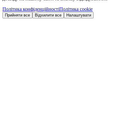
Політика конфіденційності
Політика cookie
Прийняти все
Відхилити все
Налаштувати