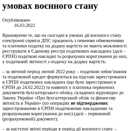
умовах воєнного стану
Опубліковано
16.03.2022
Враховуючи те, що на сьогодні в умовах дії воєнного стану
електронні сервіси ДПС працюють з певними обмеженнями
та платники податку на додану вартість не мають можливості
реєструвати в Єдиному реєстрі податкових накладних (далі –
ЄРПН) податкові накладні та розрахунки коригування до них,
у податковій звітності з податку на додану вартість:
– за звітний період лютий 2022 року – податкові зобов’язання
та податковий кредит формуються на підставі зареєстрованих
в ЄРПН податкових накладних (що були зареєстровані в
ЄРПН до 24.02.2022) та наявних у платника первинних
документів бухгалтерського обліку, складених відповідно до
Закону України «Про бухгалтерський облік та фінансову
звітність в Україні» (по операціях
не підтверджених
зареєстрованими в ЄРПН податковими накладними та
розрахунками коригування до них) (далі – первинний
(розрахунковий) документ);
– за наступні звітні періоди в період дії воєнного стану –