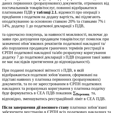
даних первинних (розрахункових) документів, отриманих від
постачальників товарів/послуг, повинні відображатися
платниками ПДВ
у таблиці 2.1.
відомості про операції з
придбання з податком на додану вартість, які підлягають
оподаткуванню за основною ставкою 20% та ставками 7% і
14%, додатку 1 до податкової декларації з ПДВ,
та одночасно покупець, за наявності можливості, включає до
заяви про допущення продавцем товарів/послуг помилок при
зазначенні обов’язкових реквізитів податкової накладної та/
або порушення продавцем граничних термінів реєстрації в
ЄРПН податкової накладної та/або розрахунку коригування
додатку 7 до податкової декларації з ПДВ (подання такої заяви
не має наслідків притягнення до відповідальності).
При поданні податкової звітності з ПДВ, в якій
відображаються податкові зобов’язання, сформовані на
підставі наявних у платника первинних (розрахункових)
документів, та по не зареєстрованим в ЄРПН податкових
накладних та розрахунках коригування у платника податку
буде формуватись в СЕА ПДВ показник
∑
та,
Перевищ
відповідно, зменшуватись реєстраційний ліміт в СЕА ПДВ.
Після завершення дії воєнного стану
платники зобов’язані
забезпечити реєстрацію в ЄРПН всіх податкових накладних та