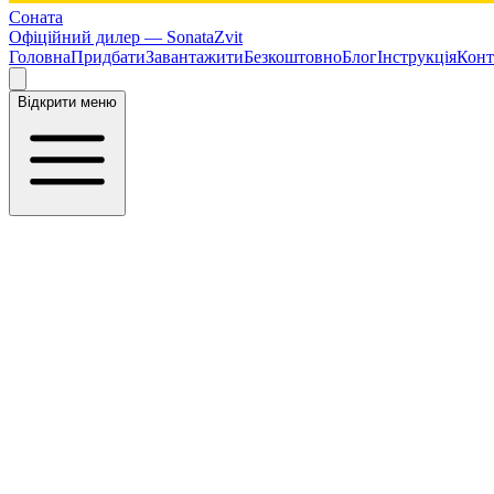
Соната
Офіційний дилер —
SonataZvit
Головна
Придбати
Завантажити
Безкоштовно
Блог
Інструкція
Конт
Відкрити меню