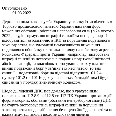
Опубліковано
01.03.2022
Державна податкова служба України у зв’язку із засвідченням
Торгово-промисловою палатою України настання форс-
мажорних обставин (обставин непереборної сили) з 24 лютого
2022 року, інформує, що штрафні санкції та пеня, що наразі
відобразиться автоматично в ІКП за порушення податкового
законодавства, що зумовлені неможливістю виконання
податкового обов’язку платника з огляду на військову агресію
Російської Федерації проти України, наприклад, застосовані
штрафні санкції за несвоєчасне подання податкової звітності
або інші санкції, та внаслідок застосування яких у платника
виник податковий борг у зв’язку з їх несплатою, то такі
санкції − податковий борг на підставі підпункту 101.2.4
пункту 101.2 ст. 101 Кодексу визнається безнадійним і буде
списаний у порядку, визначеному Кодексом.
Щодо дії ліцензій ДПС повідомляє, що з урахуванням
положень пп. 112.8.9 п. 112.8 ст. 112 ПК України протягом дії
форс-мажорних обставин (обставин непереборної сили) ДПС
не будуть застосовуватись штрафні санкції за порушення
законодавства щодо здійснення безліцензійної діяльності та не
вживатимуться заходи щодо анулювання ліцензії