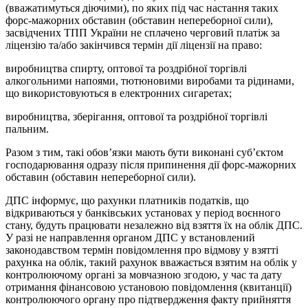
(вважатимуться діючими), по яких під час настання таких
форс-мажорних обставин (обставин непереборної сили),
засвідчених ТПП України не сплачено черговий платіж за
ліцензію та/або закінчився термін дії ліцензії на право:
виробництва спирту, оптової та роздрібної торгівлі
алкогольними напоями, тютюновими виробами та рідинами,
що використовуються в електронних сигаретах;
виробництва, зберігання, оптової та роздрібної торгівлі
пальним.
Разом з тим, такі обов’язки мають бути виконані суб’єктом
господарювання одразу після припинення дії форс-мажорних
обставин (обставин непереборної сили).
ДПС інформує, що рахунки платників податків, що
відкриваються у банківських установах у період воєнного
стану, будуть працювати незалежно від взяття їх на облік ДПС.
У разі не направлення органом ДПС у встановлений
законодавством термін повідомлення про відмову у взятті
рахунка на облік, такий рахунок вважається взятим на облік у
контролюючому органі за мовчазною згодою, у час та дату
отримання фінансовою установою повідомлення (квитанції)
контролюючого органу про підтвердження факту прийняття